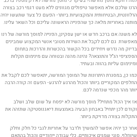
למה דווקא מוסך מורשה? בעיקר כי מוסך מורשה לא רק מטפל ברכב
הרנו שלכם אלא מאפשר טיפולים מגוונים ללא מעט דגמי רכב בצורה
הרלוונטית, הבטיחותית והמקצועיות ביותר- הפעם כל צעד שתעשו יהיה
מותנה באחריות מלאה כך שהפנייה הראשונה עליכם וכל השאר עלינו.
לא משנה אם ברכב חדש או ישן עסקינן, הפנייה למוסך מורשה של רנו
מאפשרת גם לכם לקבל את השירות מטובי אנשי המקצוע שמבינים
בדיוק מה נדרש ויחידים בכל הקשור בהכשרות והדרכות בתחום
הספציפי הנ"ל והתוצאה? נהיגה מהנה ובטוחה עם מינימום תקלות
ומינימום עליות בהווה ובעתיד.
כמו כן, במסגרת היתרונות של המוסך המורשה, יתאפשר לכם לקבל את
החלפים המקוריים ביותר והכול מהרגע להרגע- הפעם זה קורה הרבה
יותר מהר מכפי שנדמה לכם.
אז איך הכול מתחיל? מוסך מורשה לא יפסח על שום שלב ושלב
וקודם לכן יתחיל באבחון הבעיה באמצעות דיאגנוסטיקה שתזהה את
התקלות בצורה מדויקת ביותר.
אחר כך יהיה אפשר להמשיך ולדבר על אחריות לגבי כל חלק וחלק
שיוחלף, סוגי שמנים איכותיים, כלי עבודה ייחודיים והכול בהתאם