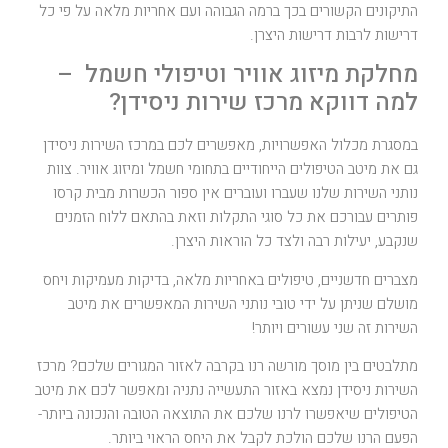
התיקונים הקשורים בכך ברמה הגבוהה ועם אחריות מלאה על פי כל
דרישות לרבות דרישות היצרן.
מחלקת מיזוג אוויר וטיפולי חשמל –
למה דווקא מרכז שירות ניסידן?
במסגרת מכלול האפשרויות, מאפשרים לכם במרכז השירות ניסידן
גם את מיטב הטיפולים הייחודיים בתחומי חשמל ומיזוג אוויר. צוות
נותני השירות שלנו שעברו ועוברים אין ספור הכשרות מבית קרסו
פותרים עבורכם את כל סוגי התקלות וזאת בהתאם ללוח הזמנים
שנקבע, יעילות רבה ולצד כל הוראות היצרן.
מצברים חדשניים, טיפולים באחריות מלאה, בדיקות מעמיקות ויחס
מושלם שניתן על ידי טובי נותני השירות המאפשרים את מיטב
השירות זה שני עשורים ויותר!
מתלבטים בין מוסך מורשה רנו בקרבה לאזור המגורים שלכם? מרכז
השירות ניסידן נמצא באזור התעשייה נתניה ומאפשר לכם את מיטב
הטיפולים שיאפשרו לרנו שלכם את התוצאה הטובה והנכונה ביותר-
הפעם הרנו שלכם הולכת לקבל את היחס הראוי ביותר.