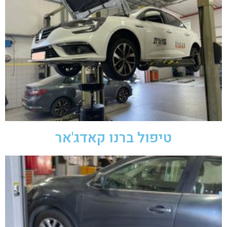
טיפול ברנו קאדג'אר​