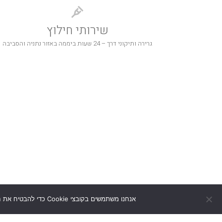
שירותי חילוץ
גרירה ותיקוני דרך – 24 שעות ביממה באזור נתניה והסביבה
אנחנו משתמשים בקובצי Cookie כדי להבטיח את חוויית הגלישה הטובה ביותר באתרנו. המשך שימוש באתר ייחשב כהסכמה לשימוש בקובצי Cookie.