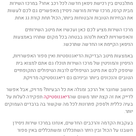
מתלבטים בין רכישת ניסאן חדשה לכל רכב אחר? במרכז השירות
מבית קרסו, מרכז שירות מורשה ניסידן מאפשרים גם לכם לעשות
את הבחירות הטובות והבטוחות ביותר, הכול תחת קורת גג אחת.
מרכז השירות מציע לכם כאן ועכשיו את מיטב השירותים
והאפשרויות לצאת ולנהוג בבטחה בכל מקום שתהיו באמצעות
הניסאן הקיימת או החדשה שתרכשו.
באמצעות מיטב הבדיקות הדיאגנוסטיות ואין ספור האפשרויות,
הניסיון והמוניטין של מרכז השירות תוכלו גם אתם למצוא בית
שיספק לכם את מיטב הטיפולים לרבות הטיפולים התקופתיים
הטובים והנכונים ביותר וביניהם גם דיאגנוסטיקה מדויקת.
מחשב שחובר אל הרכב ומגלה את כל הבעיות? מדויק, אבל אפשר
לדייק את זה קצת יותר משום שה
דיאגנוסטיקה
תפקידה לעלות על
בעיה כללית ולספק פתרונות לכל מה שקשור בה ברבדים העמוקים
יותר.
בעקבות הקדמה והרכבים החדשים, אנחנו במרכז שירות ניסידן
חשבנו על הכול ובין היתר השתכללנו ומשתכללים באין ספור