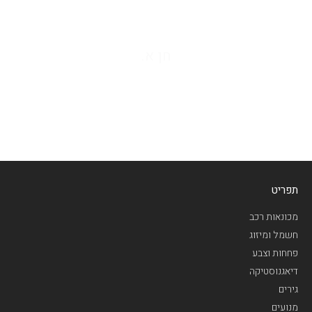
 .
שכולם היו כמו שגיא תודה שגיא
ממוסך רג
עבודה ט
רם א.
תפריט
מכונאות רכב
חשמל ומיזוג
פחחות וצבע
דיאגנוסטיקה
גירים
מנועים